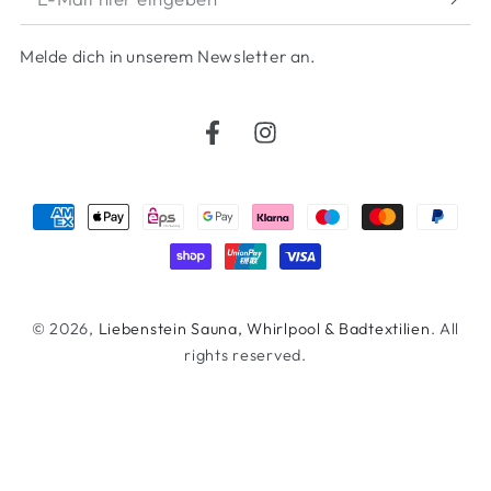
Mail
Melde dich in unserem Newsletter an.
hier
eingeben
Facebook
Instagram
Zahlungsmöglichkeiten
© 2026,
Liebenstein Sauna, Whirlpool & Badtextilien
. All
rights reserved.